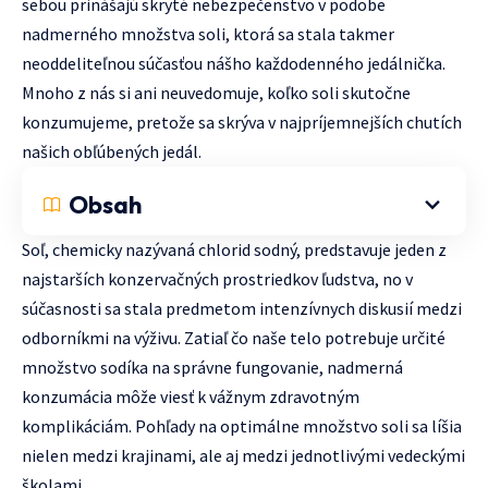
sebou prinášajú skryté nebezpečenstvo v podobe
nadmerného množstva soli, ktorá sa stala takmer
neoddeliteľnou súčasťou nášho každodenného jedálnička.
Mnoho z nás si ani neuvedomuje, koľko soli skutočne
konzumujeme, pretože sa skrýva v najpríjemnejších chutích
našich obľúbených jedál.
Obsah
Soľ, chemicky nazývaná chlorid sodný, predstavuje jeden z
najstarších konzervačných prostriedkov ľudstva, no v
súčasnosti sa stala predmetom intenzívnych diskusií medzi
odborníkmi na výživu. Zatiaľ čo naše telo potrebuje určité
množstvo sodíka na správne fungovanie, nadmerná
konzumácia môže viesť k vážnym zdravotným
komplikáciám. Pohľady na optimálne množstvo soli sa líšia
nielen medzi krajinami, ale aj medzi jednotlivými vedeckými
školami.