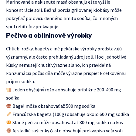
Marinované a nakisnuté mäsá obsahujú ešte vyššie
koncentrácie soli. Bežná porcia grilovanej klobásy môže
pokryť až polovicu denného limitu sodíka, čo mnohých
spotrebiteľov prekvapuje.
Pečivo a obilninové výrobky
Chlieb, rožky, bagety a iné pekárske výrobky predstavujú
významný, ale často prehliadaný zdroj soli. Hoci jednotlivé
kúsky nemusejí chutiť výrazne slano, ich pravidelná
konzumácia počas dňa môže výrazne prispieť k celkovému
príjmu sodíka.
Jeden obyčajný rožok obsahuje približne 200-400 mg
sodíka
Bagel môže obsahovať až 500 mg sodíka
Francúzska bageta (100g) obsahuje okolo 600 mg sodíka
Slané pečivo môže obsahovať až 800 mg sodíka na kus
Aj sladké sušienky často obsahujú prekvapivo veľa soli