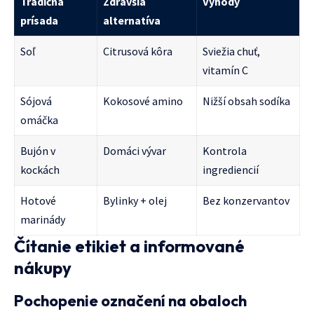
Tradičná
Zdravšia
Výhody
prísada
alternatíva
Soľ
Citrusová kôra
Sviežia chuť,
vitamín C
Sójová
Kokosové amino
Nižší obsah sodíka
omáčka
Bujón v
Domáci vývar
Kontrola
kockách
ingrediencií
Hotové
Bylinky + olej
Bez konzervantov
marinády
Čítanie etikiet a informované
nákupy
Pochopenie označení na obaloch