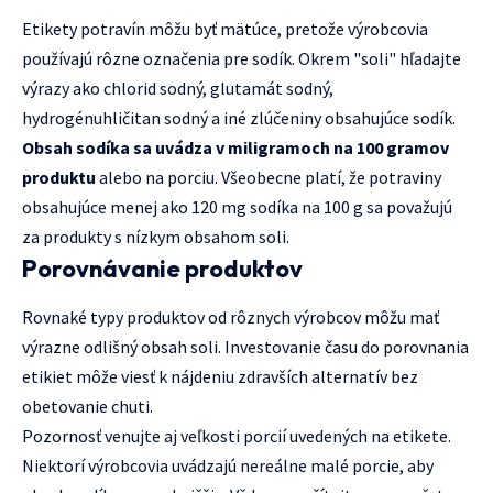
Etikety potravín môžu byť mätúce, pretože výrobcovia
používajú rôzne označenia pre sodík. Okrem "soli" hľadajte
výrazy ako chlorid sodný, glutamát sodný,
hydrogénuhličitan sodný a iné zlúčeniny obsahujúce sodík.
Obsah sodíka sa uvádza v miligramoch na 100 gramov
produktu
alebo na porciu. Všeobecne platí, že potraviny
obsahujúce menej ako 120 mg sodíka na 100 g sa považujú
za produkty s nízkym obsahom soli.
Porovnávanie produktov
Rovnaké typy produktov od rôznych výrobcov môžu mať
výrazne odlišný obsah soli. Investovanie času do porovnania
etikiet môže viesť k nájdeniu zdravších alternatív bez
obetovanie chuti.
Pozornosť venujte aj veľkosti porcií uvedených na etikete.
Niektorí výrobcovia uvádzajú nereálne malé porcie, aby