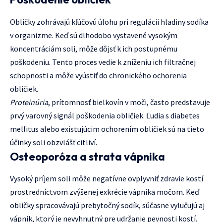
Obličky zohrávajú kľúčovú úlohu pri regulácii hladiny sodíka
v organizme. Keď sú dlhodobo vystavené vysokým
koncentráciám soli, môže dôjsť k ich postupnému
poškodeniu. Tento proces vedie k zníženiu ich filtračnej
schopnosti a môže vyústiť do chronického ochorenia
obličiek.
Proteinúria
, prítomnosť bielkovín v moči, často predstavuje
prvý varovný signál poškodenia obličiek. Ľudia s diabetes
mellitus alebo existujúcim ochorením obličiek sú na tieto
účinky soli obzvlášť citliví.
Osteoporóza a strata vápnika
Vysoký príjem soli môže negatívne ovplyvniť zdravie kostí
prostredníctvom zvýšenej exkrécie vápnika močom. Keď
obličky spracovávajú prebytočný sodík, súčasne vylučujú aj
vápnik, ktorý je nevyhnutný pre udržanie pevnosti kostí.