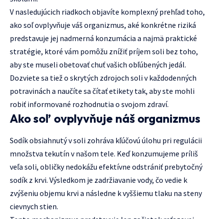
V nasledujúcich riadkoch objavíte komplexný prehľad toho,
ako soľ ovplyvňuje váš organizmus, aké konkrétne riziká
predstavuje jej nadmerná konzumácia a najmä praktické
stratégie, ktoré vám pomôžu znížiť príjem soli bez toho,
aby ste museli obetovať chuť vašich obľúbených jedál.
Dozviete sa tiež o skrytých zdrojoch soli v každodenných
potravinách a naučíte sa čítať etikety tak, aby ste mohli
robiť informované rozhodnutia o svojom zdraví.
Ako soľ ovplyvňuje náš organizmus
Sodík obsiahnutý v soli zohráva kľúčovú úlohu pri regulácii
množstva tekutín v našom tele. Keď konzumujeme príliš
veľa soli, obličky nedokážu efektívne odstrániť prebytočný
sodík z krvi. Výsledkom je zadržiavanie vody, čo vedie k
zvýšeniu objemu krvi a následne k vyššiemu tlaku na steny
cievnych stien.