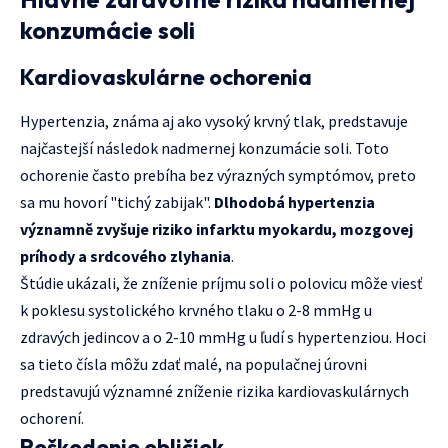
konzumácie soli
Kardiovaskulárne ochorenia
Hypertenzia, známa aj ako vysoký krvný tlak, predstavuje
najčastejší následok nadmernej konzumácie soli. Toto
ochorenie často prebíha bez výrazných symptómov, preto
sa mu hovorí "tichý zabijak".
Dlhodobá hypertenzia
významně zvyšuje riziko infarktu myokardu, mozgovej
príhody a srdcového zlyhania
.
Štúdie ukázali, že zníženie príjmu soli o polovicu môže viesť
k poklesu systolického krvného tlaku o 2-8 mmHg u
zdravých jedincov a o 2-10 mmHg u ľudí s hypertenziou. Hoci
sa tieto čísla môžu zdať malé, na populačnej úrovni
predstavujú významné zníženie rizika kardiovaskulárnych
ochorení.
Poškodenie obličiek