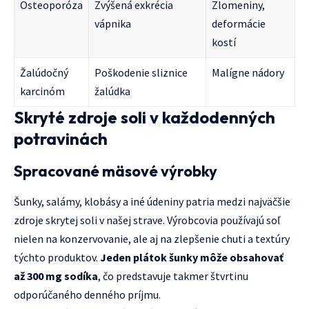
Osteoporóza
Zvýšená exkrécia
Zlomeniny,
vápnika
deformácie
kostí
Žalúdočný
Poškodenie sliznice
Malígne nádory
karcinóm
žalúdka
Skryté zdroje soli v každodenných
potravinách
Spracované mäsové výrobky
Šunky, salámy, klobásy a iné údeniny patria medzi najväčšie
zdroje skrytej soli v našej strave. Výrobcovia používajú soľ
nielen na konzervovanie, ale aj na zlepšenie chuti a textúry
týchto produktov.
Jeden plátok šunky môže obsahovať
až 300 mg sodíka
, čo predstavuje takmer štvrtinu
odporúčaného denného príjmu.