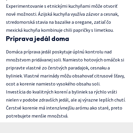
Experimentovanie s etnickými kuchyňami môže otvoriť
nové možnosti. Ázijská kuchyňa využíva zázvor a cesnak,
stredomorská stavia na bazalke a oregane, zatiaľ čo
mexická kuchyňa kombinuje chili papričky s limetkou.
Príprava jedál doma
Domáca príprava jedál poskytuje úplnú kontrolu nad
množstvom pridávanej soli. Namiesto hotových omáčok si
pripravte vlastné zo čerstvých paradajok, cesnaku a
byliniek. Vlastné marinády môžu obsahovať citrusové šťavy,
ocot a korenie namiesto vysokého obsahu soli.
Investícia do kvalitných korení a byliniek sa rýchlo vráti
nielen v podobe zdravších jedál, ale aj výrazne lepších chutí.
Čerstvé korenie má intenzívnejšiu arómu ako staré, preto
potrebujete menšie množstvá.