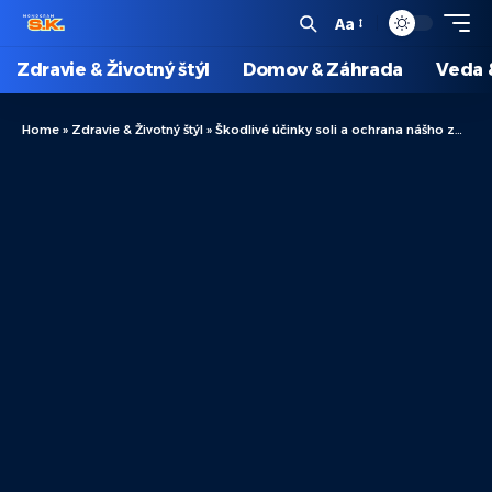
Aa
Zdravie & Životný štýl
Domov & Záhrada
Veda 
Home
»
Zdravie & Životný štýl
»
Škodlivé účinky soli a ochrana nášho zdravia: Tipy na zníženie príjmu soli