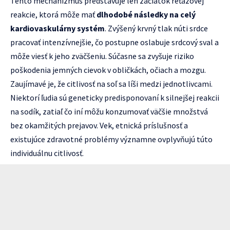
Tento mechanizmus predstavuje len začiatok reťazovej
reakcie, ktorá môže mať
dlhodobé následky na celý
kardiovaskulárny systém
. Zvýšený krvný tlak núti srdce
pracovať intenzívnejšie, čo postupne oslabuje srdcový sval a
môže viesť k jeho zväčšeniu. Súčasne sa zvyšuje riziko
poškodenia jemných cievok v obličkách, očiach a mozgu.
Zaujímavé je, že citlivosť na soľ sa líši medzi jednotlivcami.
Niektorí ľudia sú geneticky predisponovaní k silnejšej reakcii
na sodík, zatiaľ čo iní môžu konzumovať väčšie množstvá
bez okamžitých prejavov. Vek, etnická príslušnosť a
existujúce zdravotné problémy významne ovplyvňujú túto
individuálnu citlivosť.