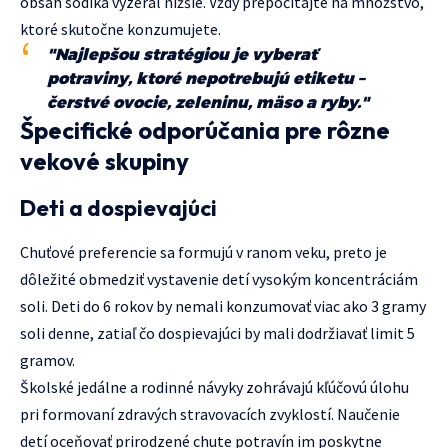
obsah sodíka vyzeral nižšie. Vždy prepočítajte na množstvo,
ktoré skutočne konzumujete.
"Najlepšou stratégiou je vyberať
potraviny, ktoré nepotrebujú etiketu –
čerstvé ovocie, zeleninu, mäso a ryby."
Špecifické odporúčania pre rôzne
vekové skupiny
Deti a dospievajúci
Chuťové preferencie sa formujú v ranom veku, preto je
dôležité obmedziť vystavenie detí vysokým koncentráciám
soli. Deti do 6 rokov by nemali konzumovať viac ako 3 gramy
soli denne, zatiaľ čo dospievajúci by mali dodržiavať limit 5
gramov.
Školské jedálne a rodinné návyky zohrávajú kľúčovú úlohu
pri formovaní zdravých stravovacích zvyklostí. Naučenie
detí oceňovať prirodzené chute potravín im poskytne