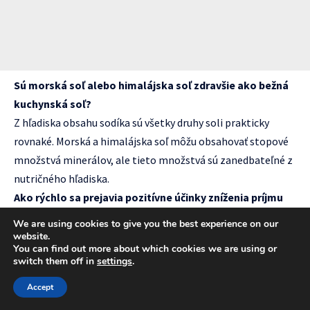
Sú morská soľ alebo himalájska soľ zdravšie ako bežná
kuchynská soľ?
Z hľadiska obsahu sodíka sú všetky druhy soli prakticky
rovnaké. Morská a himalájska soľ môžu obsahovať stopové
množstvá minerálov, ale tieto množstvá sú zanedbateľné z
nutričného hľadiska.
Ako rýchlo sa prejavia pozitívne účinky zníženia príjmu
soli?
We are using cookies to give you the best experience on our
Chuťové bunky sa prispôsobia za 2-3 týždne. Pokles krvného
website.
You can find out more about which cookies we are using or
tlaku sa môže prejaviť už po niekoľkých dňoch, ale stabilné
switch them off in
settings
.
výsledky sa zvyčajne dostavujú po 4-6 týždňoch.
Accept
Môžem používať náhradky soli?
Náhradky soli obsahujúce chlorid draselný môžu byť