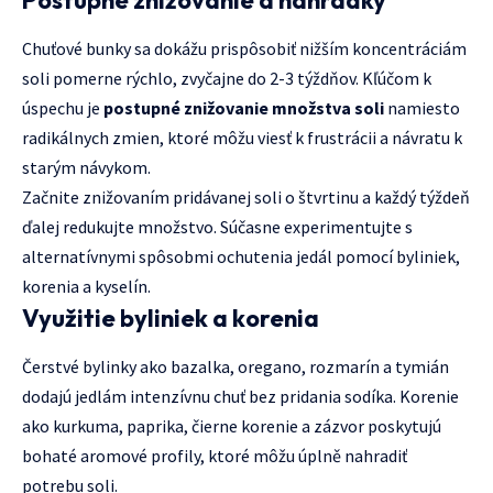
Chuťové bunky sa dokážu prispôsobiť nižším koncentráciám
soli pomerne rýchlo, zvyčajne do 2-3 týždňov. Kľúčom k
úspechu je
postupné znižovanie množstva soli
namiesto
radikálnych zmien, ktoré môžu viesť k frustrácii a návratu k
starým návykom.
Začnite znižovaním pridávanej soli o štvrtinu a každý týždeň
ďalej redukujte množstvo. Súčasne experimentujte s
alternatívnymi spôsobmi ochutenia jedál pomocí byliniek,
korenia a kyselín.
Využitie byliniek a korenia
Čerstvé bylinky ako bazalka, oregano, rozmarín a tymián
dodajú jedlám intenzívnu chuť bez pridania sodíka. Korenie
ako kurkuma, paprika, čierne korenie a zázvor poskytujú
bohaté aromové profily, ktoré môžu úplně nahradiť
potrebu soli.