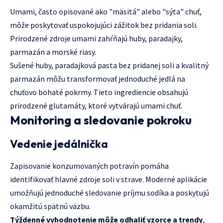
Umami, často opisované ako "mäsitá" alebo "sýta" chuť,
môže poskytovať uspokojujúci zážitok bez pridania soli.
Prirodzené zdroje umami zahŕňajú huby, paradajky,
parmazán a morské riasy.
Sušené huby, paradajková pasta bez pridanej soli a kvalitný
parmazán môžu transformovať jednoduché jedlá na
chuťovo bohaté pokrmy. Tieto ingrediencie obsahujú
prirodzené glutamáty, ktoré vytvárajú umami chuť.
Monitoring a sledovanie pokroku
Vedenie jedálnička
Zapisovanie konzumovaných potravín pomáha
identifikovať hlavné zdroje soli v strave. Moderné aplikácie
umožňujú jednoduché sledovanie príjmu sodíka a poskytujú
okamžitú spätnú väzbu.
Týždenné vyhodnotenie môže odhaliť vzorce a trendy
,