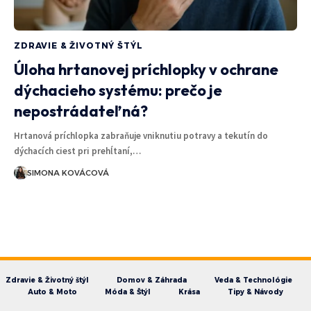
ZDRAVIE & ŽIVOTNÝ ŠTÝL
Úloha hrtanovej príchlopky v ochrane
dýchacieho systému: prečo je
nepostrádateľná?
Hrtanová príchlopka zabraňuje vniknutiu potravy a tekutín do
dýchacích ciest pri prehĺtaní,…
SIMONA KOVÁCOVÁ
Zdravie & Životný štýl
Domov & Záhrada
Veda & Technológie
Auto & Moto
Móda & Štýl
Krása
Tipy & Návody