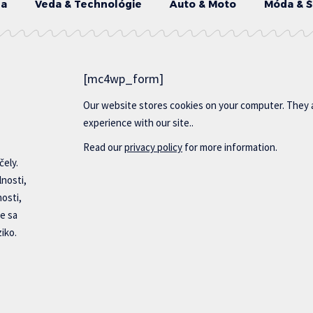
da
Veda & Technológie
Auto & Moto
Móda & Š
[mc4wp_form]
Our website stores cookies on your computer. They 
experience with our site..
Read our
privacy policy
for more information.
čely.
lnosti,
nosti,
e sa
iko.