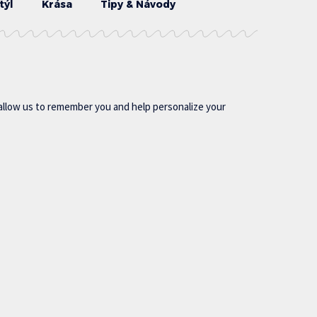
týl
Krása
Tipy & Návody
allow us to remember you and help personalize your