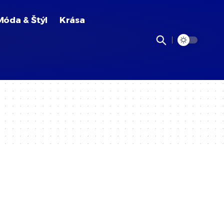
Móda & Štýl
Krása