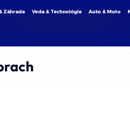
& Záhrada
Veda & Technológie
Auto & Moto
 prach