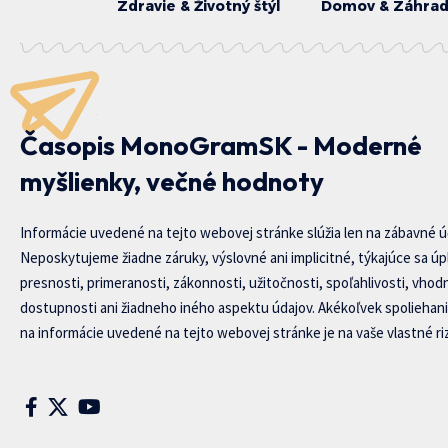
Zdravie & Životný štýl
Domov & Záhra
Časopis MonoGramSK - Moderné
myšlienky, večné hodnoty
Informácie uvedené na tejto webovej stránke slúžia len na zábavné ú
Neposkytujeme žiadne záruky, výslovné ani implicitné, týkajúce sa úp
presnosti, primeranosti, zákonnosti, užitočnosti, spoľahlivosti, vhod
dostupnosti ani žiadneho iného aspektu údajov. Akékoľvek spoliehani
na informácie uvedené na tejto webovej stránke je na vaše vlastné riz