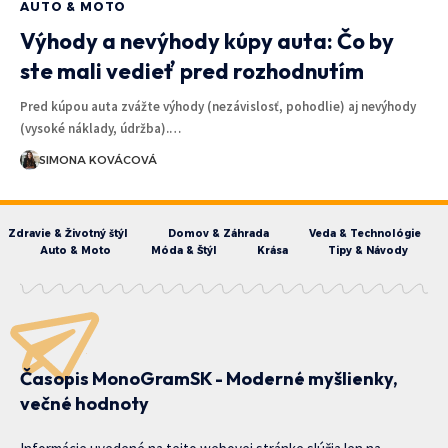
AUTO & MOTO
Výhody a nevýhody kúpy auta: Čo by
ste mali vedieť pred rozhodnutím
Pred kúpou auta zvážte výhody (nezávislosť, pohodlie) aj nevýhody
(vysoké náklady, údržba).…
SIMONA KOVÁCOVÁ
Zdravie & Životný štýl
Domov & Záhrada
Veda & Technológie
Auto & Moto
Móda & Štýl
Krása
Tipy & Návody
Časopis MonoGramSK - Moderné myšlienky,
večné hodnoty