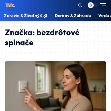
Zdravie & Životný štýl
Domov & Záhrada
Veda 
Značka:
bezdrôtové
spínače