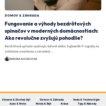
DOMOV & ZÁHRADA
Fungovanie a výhody bezdrôtových
spínačov v moderných domácnostiach:
Ako revolučne zvyšujú pohodlie?
Bezdrôtové spínače využívajú rádiové alebo Zigbee/Wi‑Fi signály na
ovládanie osvetlenia a zariadení…
SIMONA KOVÁCOVÁ
Zdravie & Životný štýl
Domov & Záhrada
Veda & Technológie
Auto & Moto
Móda & Štýl
Krása
Tipy & Návody