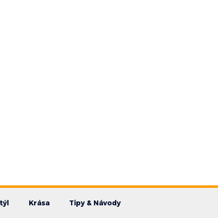
týl
Krása
Tipy & Návody