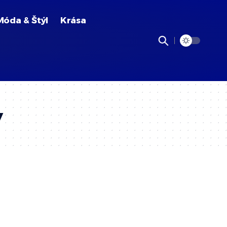
Móda & Štýl
Krása
y