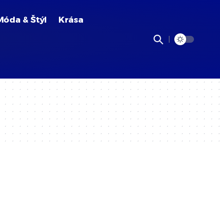
Móda & Štýl
Krása