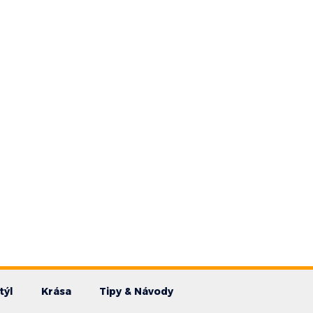
týl
Krása
Tipy & Návody