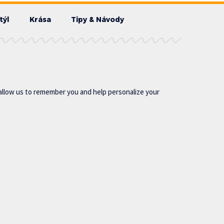
týl
Krása
Tipy & Návody
allow us to remember you and help personalize your