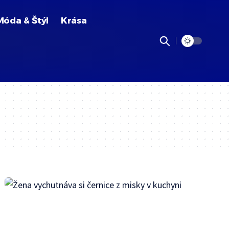
Móda & Štýl
Krása