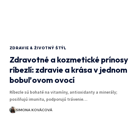
ZDRAVIE & ŽIVOTNÝ ŠTÝL
Zdravotné a kozmetické prínosy
ríbezlí: zdravie a krása v jednom
bobuľovom ovocí
Ríbezle sú bohaté na vitamíny, antioxidanty a minerály;
posilňujú imunitu, podporujú trávenie…
SIMONA KOVÁCOVÁ