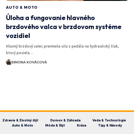
AUTO & MOTO
Úloha a fungovanie hlavného
brzdového valca v brzdovom systéme
vozidiel
Hlavný brzdový valec premieňa silu z pedála na hydraulický tlak,
ktorý posiela…
SIMONA KOVÁCOVÁ
Zdravie & Životný štýl
Domov & Záhrada
Veda & Technológie
Auto & Moto
Móda & Štýl
Krása
Tipy & Návody