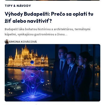
TIPY & NÁVODY
Výhody Budapešti: Prečo sa oplatí tu
žiť alebo navštíviť?
Budapešť láka bohatou históriou a architektúrou, termálnymi
kúpeľmi, vynikajúcou gastronómiou a živou…
SIMONA KOVÁCOVÁ