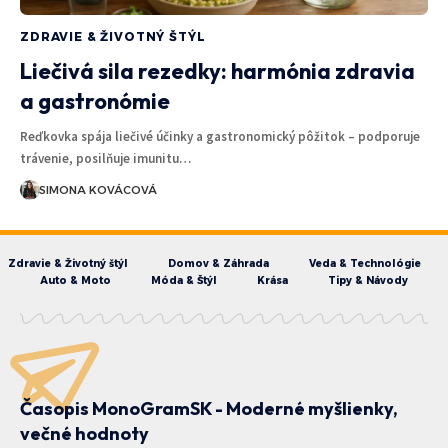
ZDRAVIE & ŽIVOTNÝ ŠTÝL
Liečivá sila rezedky: harmónia zdravia
a gastronómie
Reďkovka spája liečivé účinky a gastronomický pôžitok – podporuje
trávenie, posilňuje imunitu…
SIMONA KOVÁCOVÁ
Zdravie & Životný štýl
Domov & Záhrada
Veda & Technológie
Auto & Moto
Móda & Štýl
Krása
Tipy & Návody
Časopis MonoGramSK - Moderné myšlienky,
večné hodnoty