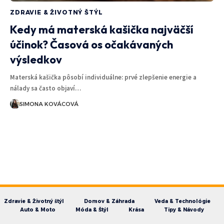
ZDRAVIE & ŽIVOTNÝ ŠTÝL
Kedy má materská kašička najväčší
účinok? Časová os očakávaných
výsledkov
Materská kašička pôsobí individuálne: prvé zlepšenie energie a
nálady sa často objaví…
SIMONA KOVÁCOVÁ
Zdravie & Životný štýl
Domov & Záhrada
Veda & Technológie
Auto & Moto
Móda & Štýl
Krása
Tipy & Návody