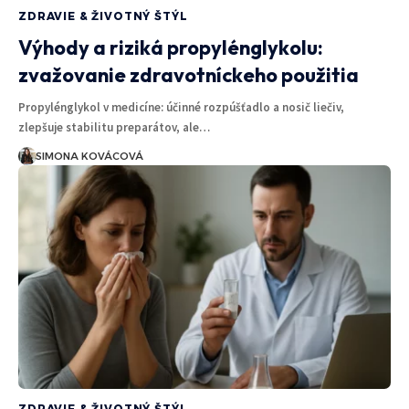
ZDRAVIE & ŽIVOTNÝ ŠTÝL
Výhody a riziká propylénglykolu:
zvažovanie zdravotníckeho použitia
Propylénglykol v medicíne: účinné rozpúšťadlo a nosič liečiv,
zlepšuje stabilitu preparátov, ale…
SIMONA KOVÁCOVÁ
ZDRAVIE & ŽIVOTNÝ ŠTÝL