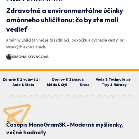
Zdravotné a environmentálne účinky
amónneho uhličitanu: čo by ste mali
vedieť
Amónny uhličitan môže dráždiť oči, pokožku a dýchacie cesty; pri
vysokých expozíciách…
SIMONA KOVÁCOVÁ
Zdravie & Životný štýl
Domov & Záhrada
Veda & Technológie
Auto & Moto
Móda & Štýl
Krása
Tipy & Návody
Časopis MonoGramSK - Moderné myšlienky,
večné hodnoty