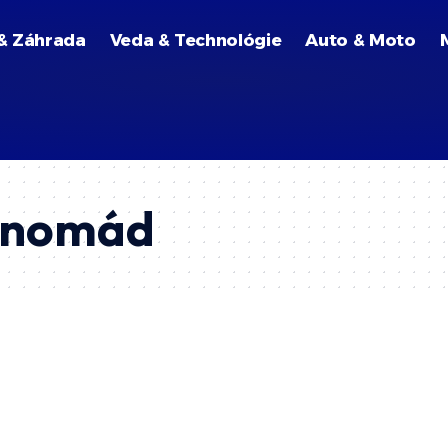
& Záhrada
Veda & Technológie
Auto & Moto
y nomád