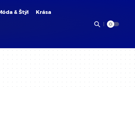
Móda & Štýl
Krása