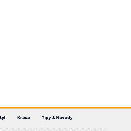
týl
Krása
Tipy & Návody