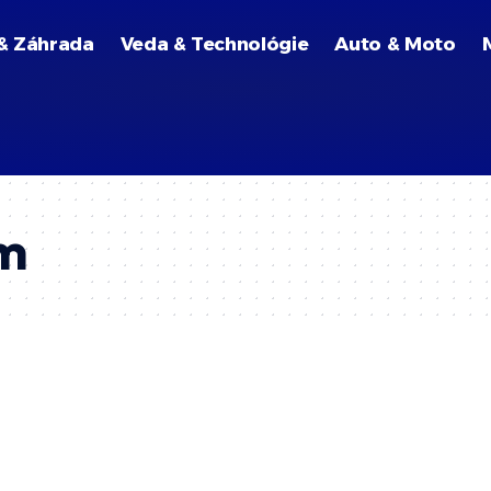
& Záhrada
Veda & Technológie
Auto & Moto
m