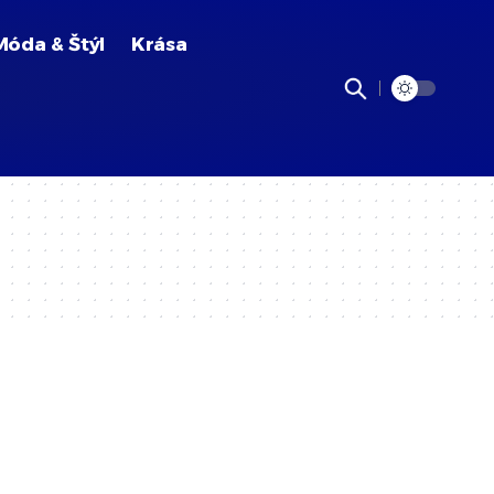
Móda & Štýl
Krása