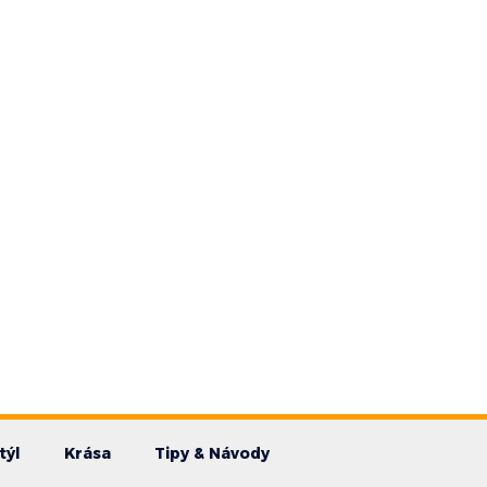
týl
Krása
Tipy & Návody