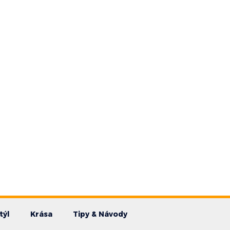
týl
Krása
Tipy & Návody