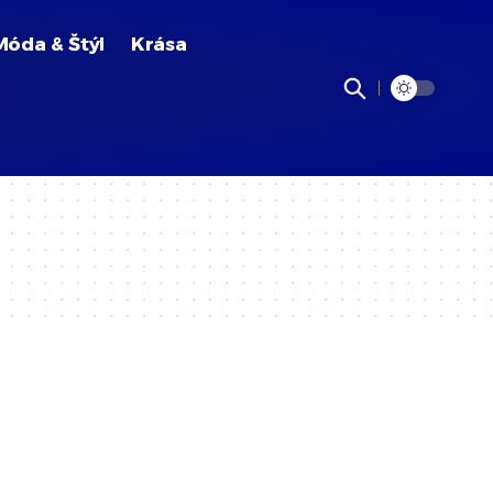
Móda & Štýl
Krása