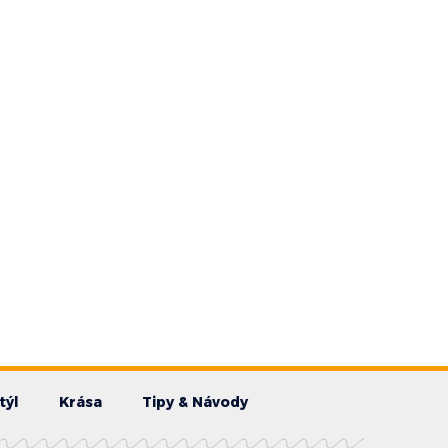
týl
Krása
Tipy & Návody