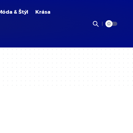
Móda & Štýl
Krása