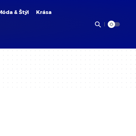
Móda & Štýl
Krása