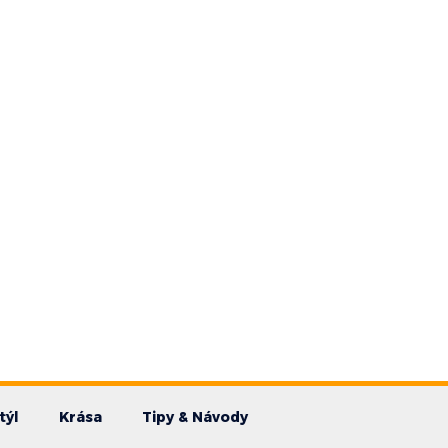
týl
Krása
Tipy & Návody