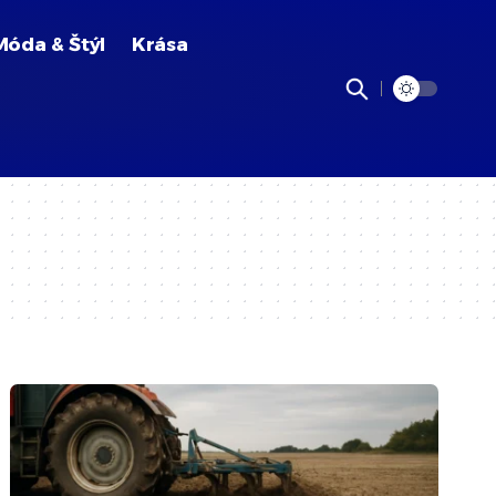
Móda & Štýl
Krása