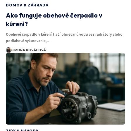
DOMOV & ZÁHRADA
Ako funguje obehové čerpadlo v
kúrení?
Obehové čerpadlo v kúrení tlačí ohrievanú vodu cez radiátory alebo
podlahové vykurovanie,…
SIMONA KOVÁCOVÁ
TIPY & NÁVODY