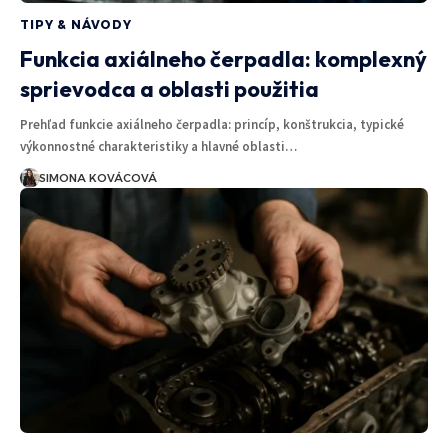
TIPY & NÁVODY
Funkcia axiálneho čerpadla: komplexný
sprievodca a oblasti použitia
Prehľad funkcie axiálneho čerpadla: princíp, konštrukcia, typické
výkonnostné charakteristiky a hlavné oblasti…
SIMONA KOVÁCOVÁ