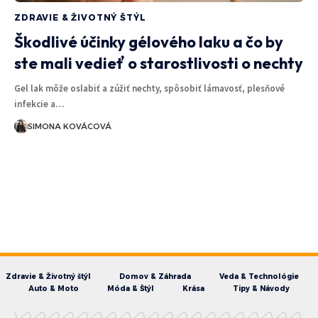
ZDRAVIE & ŽIVOTNÝ ŠTÝL
Škodlivé účinky gélového laku a čo by
ste mali vedieť o starostlivosti o nechty
Gel lak môže oslabiť a zúžiť nechty, spôsobiť lámavosť, plesňové
infekcie a…
SIMONA KOVÁCOVÁ
Zdravie & Životný štýl
Domov & Záhrada
Veda & Technológie
Auto & Moto
Móda & Štýl
Krása
Tipy & Návody