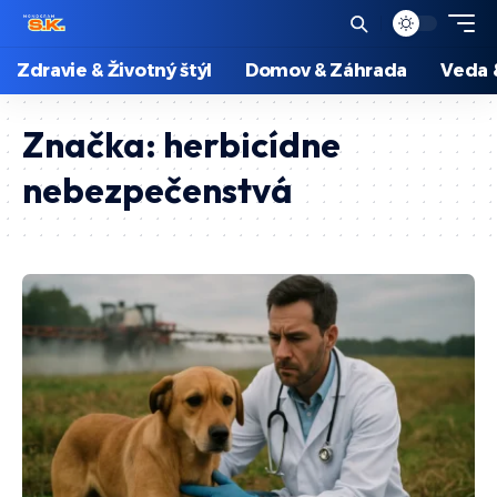
Zdravie & Životný štýl
Domov & Záhrada
Veda 
Značka:
herbicídne
nebezpečenstvá