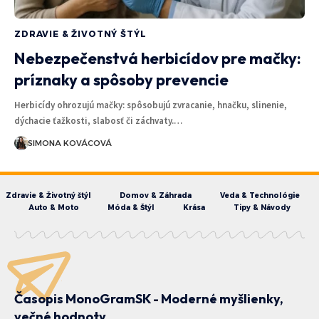
ZDRAVIE & ŽIVOTNÝ ŠTÝL
Nebezpečenstvá herbicídov pre mačky:
príznaky a spôsoby prevencie
Herbicídy ohrozujú mačky: spôsobujú zvracanie, hnačku, slinenie,
dýchacie ťažkosti, slabosť či záchvaty.…
SIMONA KOVÁCOVÁ
Zdravie & Životný štýl
Domov & Záhrada
Veda & Technológie
Auto & Moto
Móda & Štýl
Krása
Tipy & Návody
Časopis MonoGramSK - Moderné myšlienky,
večné hodnoty