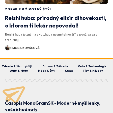
ZDRAVIE & ŽIVOTNÝ ŠTÝL
Reishi huba: prírodný elixír dlhovekosti,
o ktorom ti lekár nepovedal!
Reishi huba je známa ako „huba nesmrteľnosti“ a používa sa v
tradičnej…
SIMONA KOVÁCOVÁ
Zdravie & Životný štýl
Domov & Záhrada
Veda & Technológie
Auto & Moto
Móda & Štýl
Krása
Tipy & Návody
Časopis MonoGramSK - Moderné myšlienky,
večné hodnoty