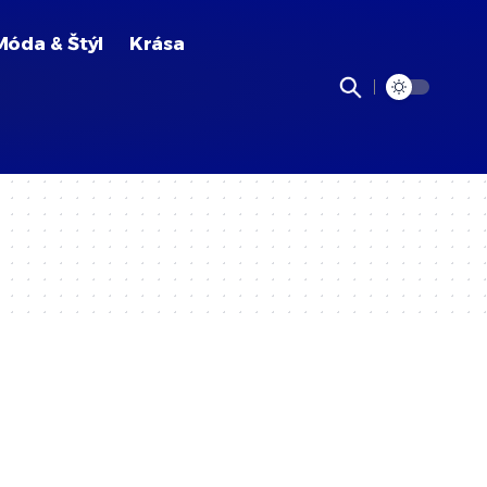
Móda & Štýl
Krása