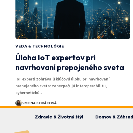
VEDA & TECHNOLÓGIE
Úloha IoT expertov pri
navrhovaní prepojeného sveta
IoT experti zohrávajú kľúčovú úlohu pri navrhovaní
prepojeného sveta: zabezpečujú interoperabilitu,
kybernetickú…
SIMONA KOVÁCOVÁ
Zdravie & Životný štýl
Domov & Záhra