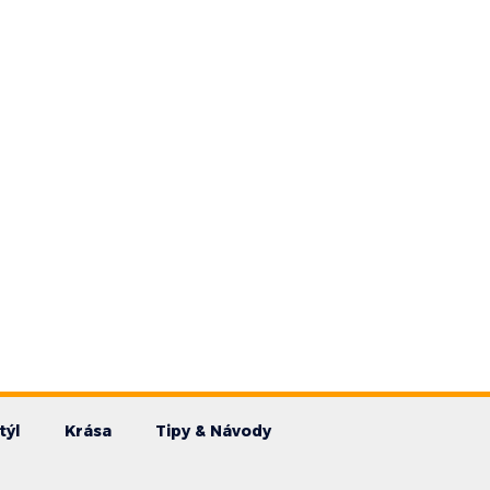
týl
Krása
Tipy & Návody