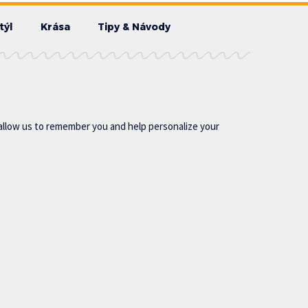
týl
Krása
Tipy & Návody
allow us to remember you and help personalize your