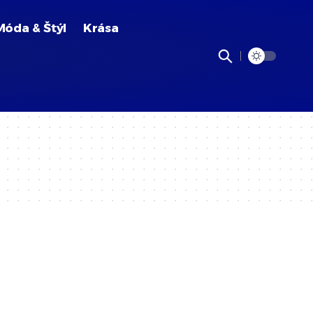
Móda & Štýl
Krása