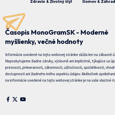
Zdravie & Životný štýl
Domov & Záhra
Časopis MonoGramSK - Moderné
myšlienky, večné hodnoty
Informácie uvedené na tejto webovej stránke slúžia len na zábavné ú
Neposkytujeme žiadne záruky, výslovné ani implicitné, týkajúce sa úp
presnosti, primeranosti, zákonnosti, užitočnosti, spoľahlivosti, vhod
dostupnosti ani žiadneho iného aspektu údajov. Akékoľvek spoliehani
na informácie uvedené na tejto webovej stránke je na vaše vlastné riz