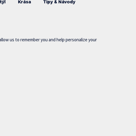
týl
Krása
Tipy & Návody
allow us to remember you and help personalize your