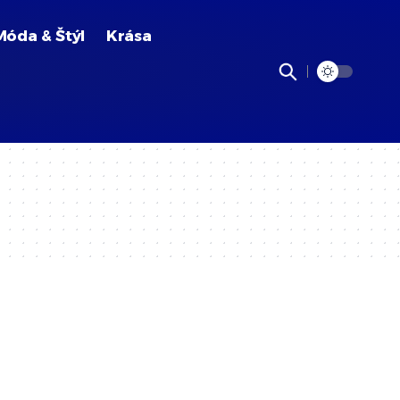
Móda & Štýl
Krása