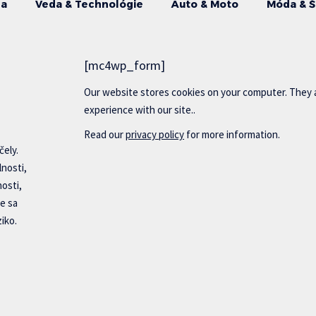
da
Veda & Technológie
Auto & Moto
Móda & Š
[mc4wp_form]
Our website stores cookies on your computer. They 
experience with our site..
Read our
privacy policy
for more information.
čely.
lnosti,
nosti,
e sa
iko.