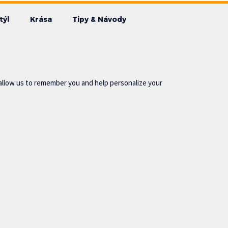
týl
Krása
Tipy & Návody
allow us to remember you and help personalize your