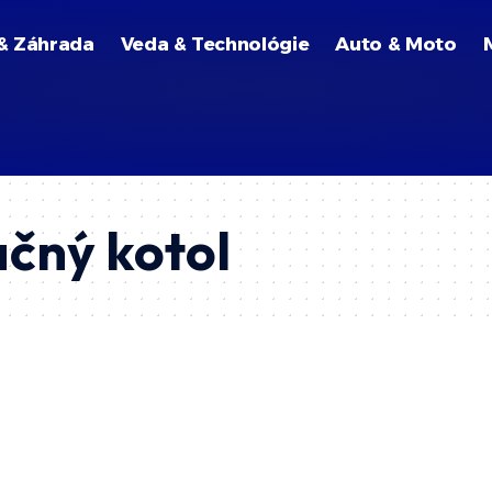
& Záhrada
Veda & Technológie
Auto & Moto
čný kotol