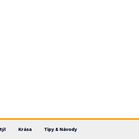
týl
Krása
Tipy & Návody