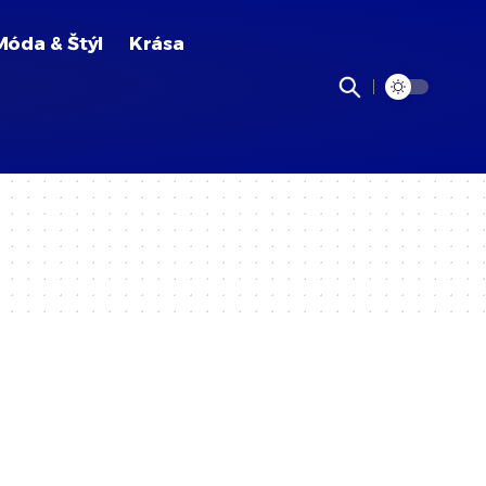
Móda & Štýl
Krása