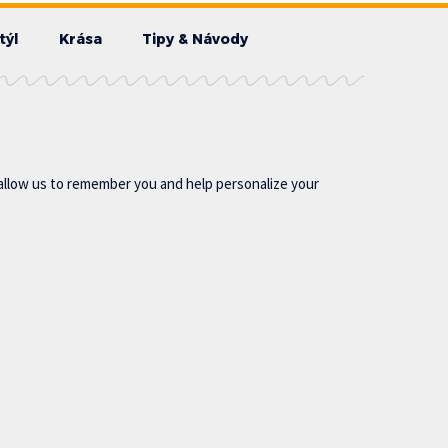
týl
Krása
Tipy & Návody
allow us to remember you and help personalize your