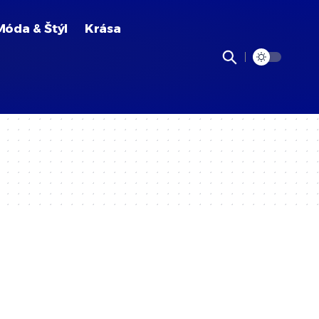
Móda & Štýl
Krása