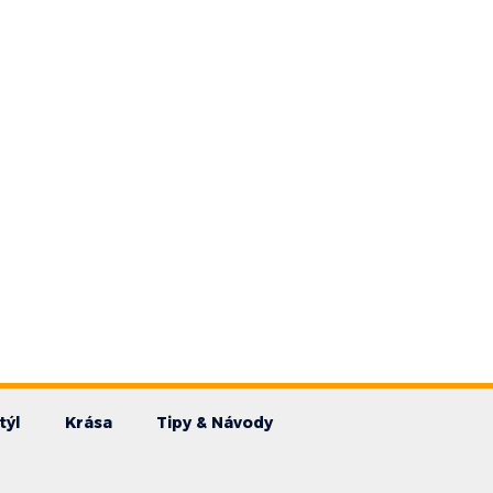
týl
Krása
Tipy & Návody