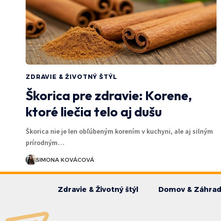
ZDRAVIE & ŽIVOTNÝ ŠTÝL
Škorica pre zdravie: Korene,
ktoré liečia telo aj dušu
Škorica nie je len obľúbeným korením v kuchyni, ale aj silným
prírodným…
SIMONA KOVÁCOVÁ
Zdravie & Životný štýl
Domov & Záhra