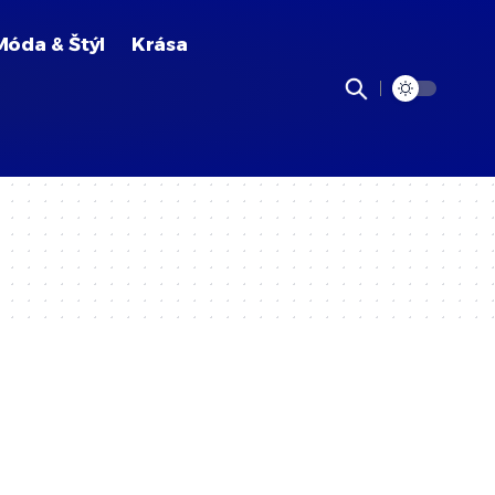
Móda & Štýl
Krása