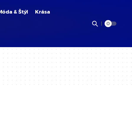
Móda & Štýl
Krása