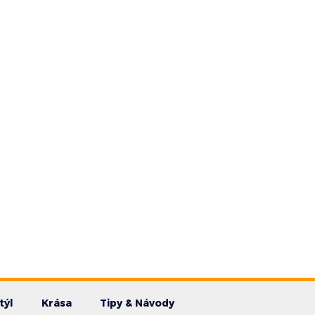
týl
Krása
Tipy & Návody