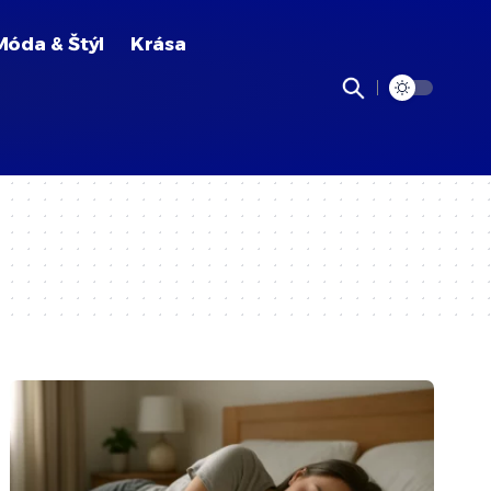
Móda & Štýl
Krása