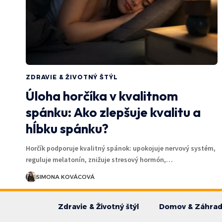
ZDRAVIE & ŽIVOTNÝ ŠTÝL
Úloha horčíka v kvalitnom
spánku: Ako zlepšuje kvalitu a
hĺbku spánku?
Horčík podporuje kvalitný spánok: upokojuje nervový systém,
reguluje melatonín, znižuje stresový hormón,…
SIMONA KOVÁCOVÁ
Zdravie & Životný štýl
Domov & Záhra