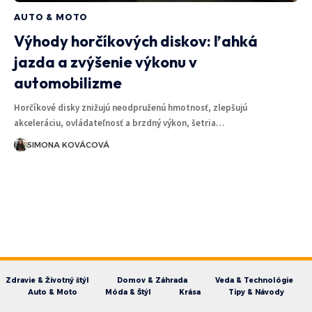
AUTO & MOTO
Výhody horčíkových diskov: ľahká
jazda a zvýšenie výkonu v
automobilizme
Horčíkové disky znižujú neodpruženú hmotnosť, zlepšujú
akceleráciu, ovládateľnosť a brzdný výkon, šetria…
SIMONA KOVÁCOVÁ
Zdravie & Životný štýl
Domov & Záhrada
Veda & Technológie
Auto & Moto
Móda & Štýl
Krása
Tipy & Návody