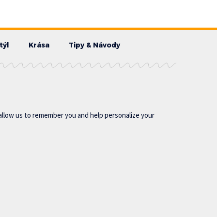
týl
Krása
Tipy & Návody
allow us to remember you and help personalize your