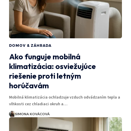
DOMOV & ZÁHRADA
Ako funguje mobilná
klimatizácia: osviežujúce
riešenie proti letným
horúčavám
Mobilná klimatizácia ochladzuje vzduch odvádzaním tepla a
vlhkosti cez chladiaci okruh a…
SIMONA KOVÁCOVÁ