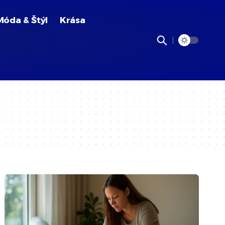
Móda & Štýl
Krása