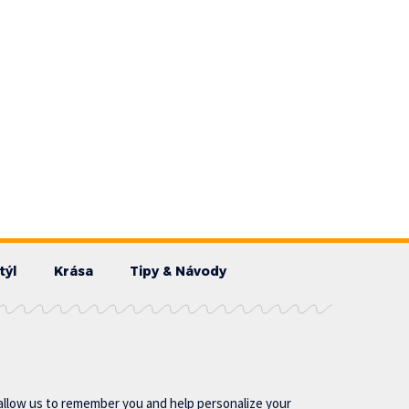
týl
Krása
Tipy & Návody
allow us to remember you and help personalize your