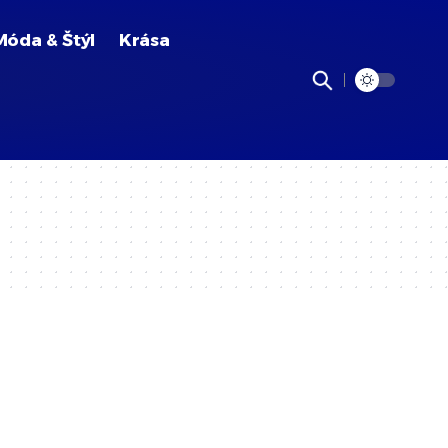
Móda & Štýl
Krása