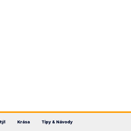
týl
Krása
Tipy & Návody