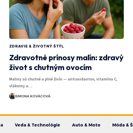
ZDRAVIE & ŽIVOTNÝ ŠTÝL
Zdravotné prínosy malín: zdravý
život s chutným ovocím
Maliny sú chutné a plné živín — antioxidantov, vitamínu C,
vlákniny a…
SIMONA KOVÁCOVÁ
da
Veda & Technológie
Auto & Moto
Móda & Š