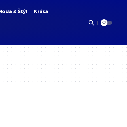
Móda & Štýl
Krása