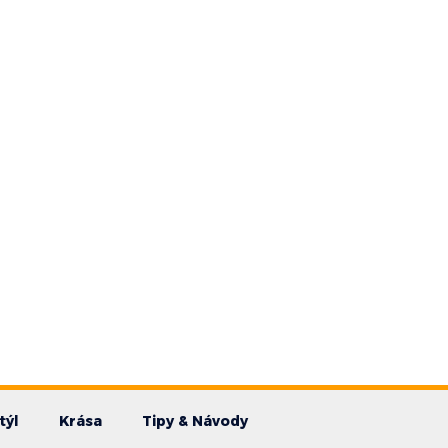
týl
Krása
Tipy & Návody