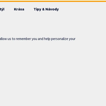
týl
Krása
Tipy & Návody
allow us to remember you and help personalize your