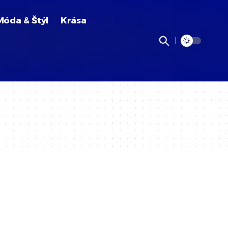
Móda & Štýl
Krása