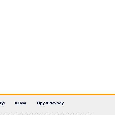
týl
Krása
Tipy & Návody