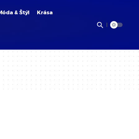
Móda & Štýl
Krása