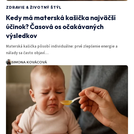
ZDRAVIE & ŽIVOTNÝ ŠTÝL
Kedy má materská kašička najväčší
účinok? Časová os očakávaných
výsledkov
Materská kašička pôsobí individuálne: prvé zlepšenie energie a
nálady sa často objaví…
SIMONA KOVÁCOVÁ