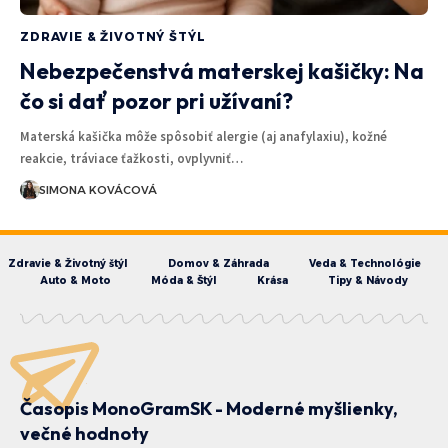
ZDRAVIE & ŽIVOTNÝ ŠTÝL
Nebezpečenstvá materskej kašičky: Na
čo si dať pozor pri užívaní?
Materská kašička môže spôsobiť alergie (aj anafylaxiu), kožné
reakcie, tráviace ťažkosti, ovplyvniť…
SIMONA KOVÁCOVÁ
Zdravie & Životný štýl
Domov & Záhrada
Veda & Technológie
Auto & Moto
Móda & Štýl
Krása
Tipy & Návody
Časopis MonoGramSK - Moderné myšlienky,
večné hodnoty