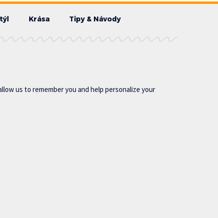
týl
Krása
Tipy & Návody
allow us to remember you and help personalize your