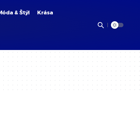
Móda & Štýl
Krása