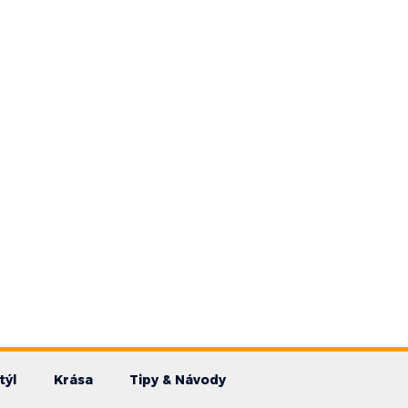
týl
Krása
Tipy & Návody