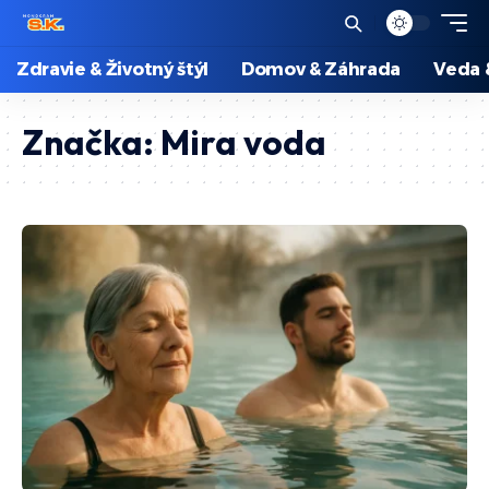
Zdravie & Životný štýl
Domov & Záhrada
Veda 
Značka:
Mira voda