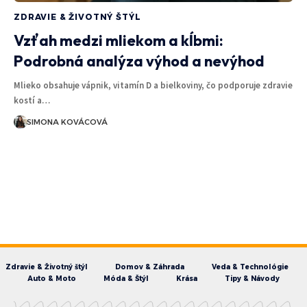
ZDRAVIE & ŽIVOTNÝ ŠTÝL
Vzťah medzi mliekom a kĺbmi:
Podrobná analýza výhod a nevýhod
Mlieko obsahuje vápnik, vitamín D a bielkoviny, čo podporuje zdravie
kostí a…
SIMONA KOVÁCOVÁ
Zdravie & Životný štýl
Domov & Záhrada
Veda & Technológie
Auto & Moto
Móda & Štýl
Krása
Tipy & Návody