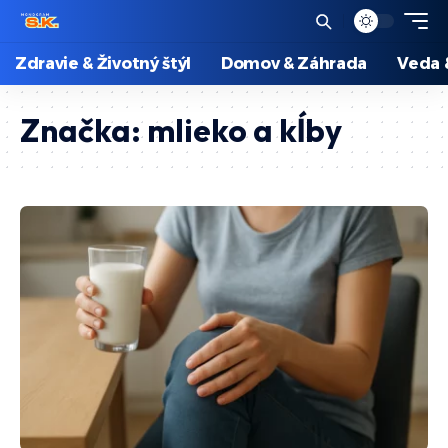
Zdravie & Životný štýl
Domov & Záhrada
Veda 
Značka:
mlieko a kĺby