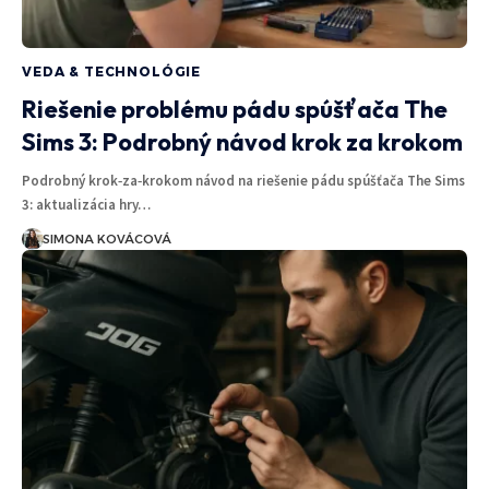
VEDA & TECHNOLÓGIE
Riešenie problému pádu spúšťača The
Sims 3: Podrobný návod krok za krokom
Podrobný krok‑za‑krokom návod na riešenie pádu spúšťača The Sims
3: aktualizácia hry…
SIMONA KOVÁCOVÁ