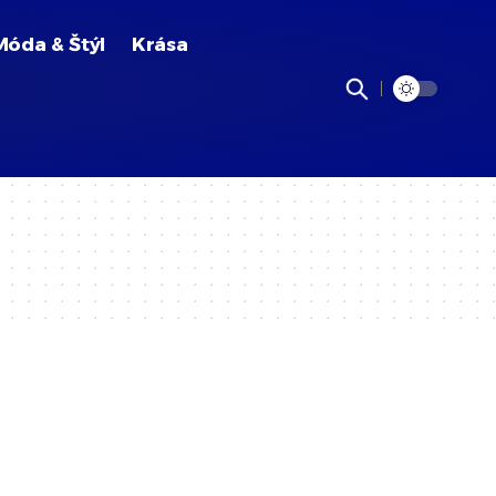
Móda & Štýl
Krása