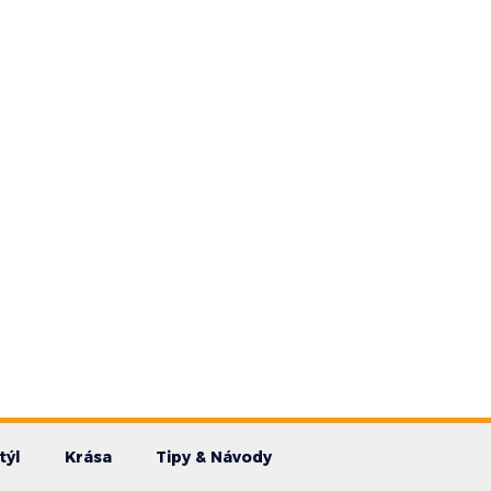
týl
Krása
Tipy & Návody