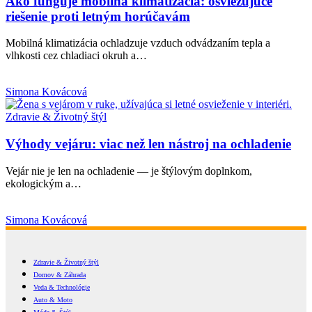
Ako funguje mobilná klimatizácia: osviežujúce
riešenie proti letným horúčavám
Mobilná klimatizácia ochladzuje vzduch odvádzaním tepla a
vlhkosti cez chladiaci okruh a…
Simona Kovácová
Zdravie & Životný štýl
Výhody vejáru: viac než len nástroj na ochladenie
Vejár nie je len na ochladenie — je štýlovým doplnkom,
ekologickým a…
Simona Kovácová
Zdravie & Životný štýl
Domov & Záhrada
Veda & Technológie
Auto & Moto