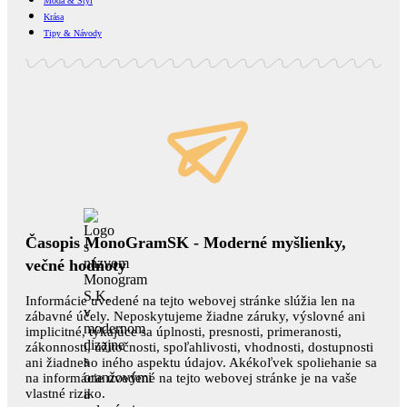
Móda & Štýl
Krása
Tipy & Návody
Časopis MonoGramSK - Moderné myšlienky,
večné hodnoty
Informácie uvedené na tejto webovej stránke slúžia len na
zábavné účely. Neposkytujeme žiadne záruky, výslovné ani
implicitné, týkajúce sa úplnosti, presnosti, primeranosti,
zákonnosti, užitočnosti, spoľahlivosti, vhodnosti, dostupnosti
ani žiadneho iného aspektu údajov. Akékoľvek spoliehanie sa
na informácie uvedené na tejto webovej stránke je na vaše
vlastné riziko.