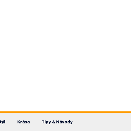
týl
Krása
Tipy & Návody