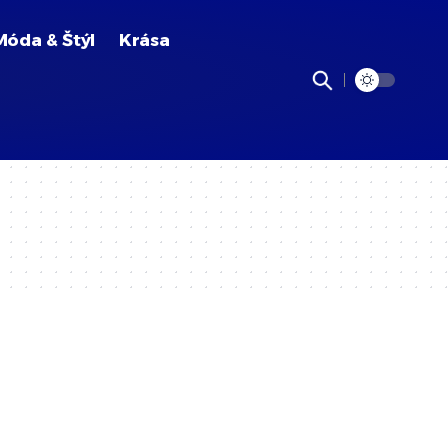
Móda & Štýl
Krása