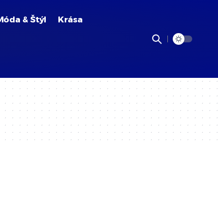
Móda & Štýl
Krása