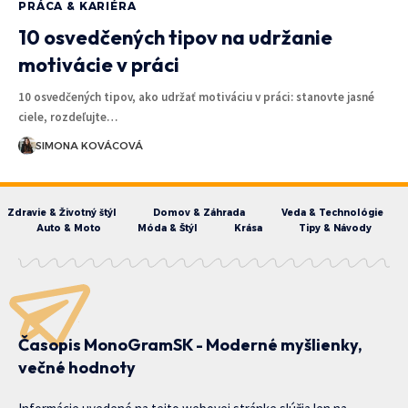
PRÁCA & KARIÉRA
10 osvedčených tipov na udržanie
motivácie v práci
10 osvedčených tipov, ako udržať motiváciu v práci: stanovte jasné
ciele, rozdeľujte…
SIMONA KOVÁCOVÁ
Zdravie & Životný štýl
Domov & Záhrada
Veda & Technológie
Auto & Moto
Móda & Štýl
Krása
Tipy & Návody
Časopis MonoGramSK - Moderné myšlienky,
večné hodnoty